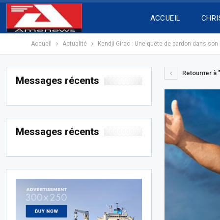
ACCUEIL
CHRI
Accueil
Actualité
Kendji Girac : Une quête de pardon dans son 
Retourner à "
Messages récents
Messages récents