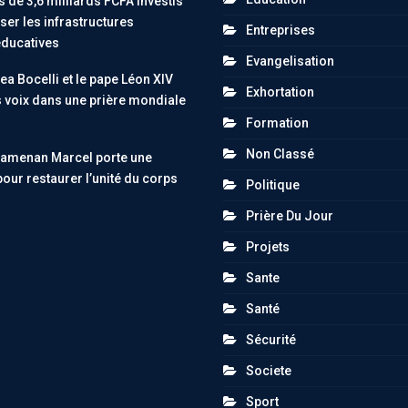
 de 3,6 milliards FCFA investis
er les infrastructures
Entreprises
éducatives
Evangelisation
ea Bocelli et le pape Léon XIV
Exhortation
s voix dans une prière mondiale
Formation
Non Classé
uamenan Marcel porte une
pour restaurer l’unité du corps
Politique
Prière Du Jour
Projets
Sante
Santé
Sécurité
Societe
Sport