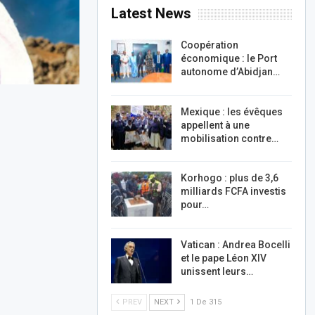
Latest News
Coopération
économique : le Port
autonome d’Abidjan…
Mexique : les évêques
appellent à une
mobilisation contre…
Korhogo : plus de 3,6
milliards FCFA investis
pour…
Vatican : Andrea Bocelli
et le pape Léon XIV
unissent leurs…
PREV
NEXT
1 De 315