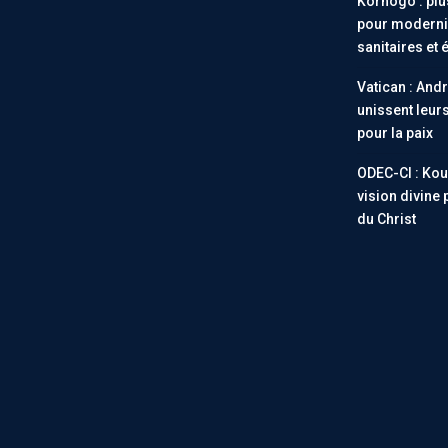
Korhogo : plus
pour modernis
sanitaires et 
Vatican : Andr
unissent leur
pour la paix
ODEC-CI : Ko
vision divine 
du Christ