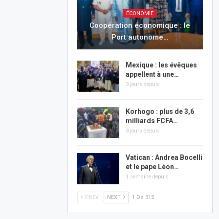
ÉCONOMIE
Coopération économique : le
Port autonome…
Mexique : les évêques
appellent à une…
3 jours depuis
Korhogo : plus de 3,6
milliards FCFA…
3 jours depuis
Vatican : Andrea Bocelli
et le pape Léon…
1 semaine depuis
PREV
NEXT
1 De 315