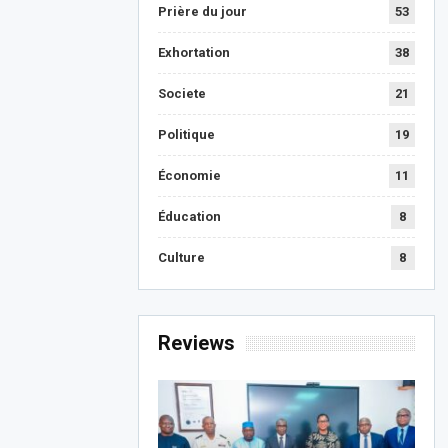
Prière du jour
53
Exhortation
38
Societe
21
Politique
19
Économie
11
Éducation
8
Culture
8
Reviews