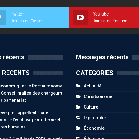
Twitter
Youtube
Join us on Twitter
Join us on Youtube
 récents
Messages récents
S RECENTS
CATEGORIES
économique : le Port autonome
Actualité
le Conseil malien des chargeurs
Christianisme
r partenariat
Culture
 évêques appellent à une
Diplomatie
contre l’esclavage moderne et
êtres humains
Économie
Éducation