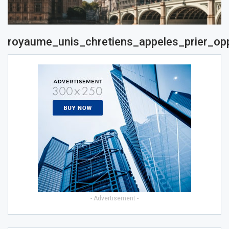
royaume_unis_chretiens_appeles_prier_opp
- Advertisement -