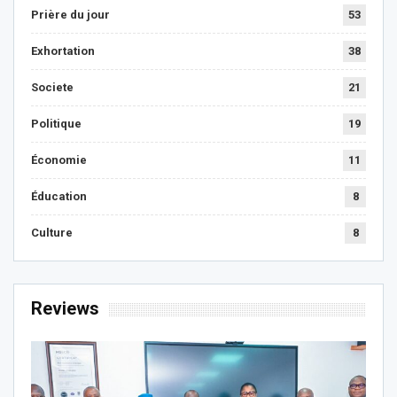
Prière du jour
53
Exhortation
38
Societe
21
Politique
19
Économie
11
Éducation
8
Culture
8
Reviews