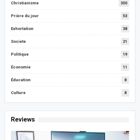
Christianisme
350
Prière du jour
53
Exhortation
38
Societe
21
Politique
19
Économie
11
Éducation
8
Culture
8
Reviews