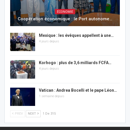
ÉCONOMIE
Coopération économique : le Port autonome…
Mexique : les évêques appellent à une…
4 jours depuis
Korhogo : plus de 3,6 milliards FCFA…
4 jours depuis
Vatican : Andrea Bocelli et le pape Léon…
1 semaine depuis
PREV
NEXT
1 De 315