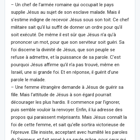
– Un chef de l’armée romaine qui occupait le pays
supplie Jésus au sujet de son esclave malade. Mais il
s’estime indigne de recevoir Jésus sous son toit. Ce chef
militaire sait qu’il lui suffit de donner un ordre pour qu’il
soit exécuté. De même il est sûr que Jésus n’a qu’à
prononcer un mot, pour que son serviteur soit guéri. Sa
foi discerne la divinité de Jésus, que son peuple se
refuse à admettre, et la puissance de sa parole. C’est
pourquoi Jésus affirme qu’il n’a pas trouvé, même en
Israël, une si grande foi. Et en réponse, il guérit d’une
parole le malade.
– Une femme étrangère demande à Jésus de guérir sa
fille. Mais l’attitude de Jésus à son égard pourrait
décourager les plus hardis. Il commence par l’ignorer,
puis semble vouloir la renvoyer. Enfin, il lui adresse des
propos qui paraissent méprisants. Mais Jésus connaît la
foi de cette femme, et sait qu’elle sortira victorieuse de
l’épreuve. Elle insiste, acceptant avec humilité les paroles
du Seigneur, et fait appel à sa seule grâce, pour ceux qui