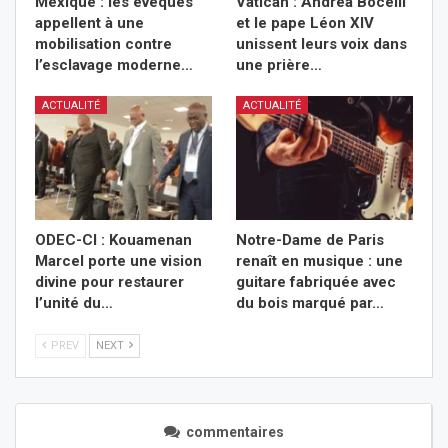
Mexique : les évêques
Vatican : Andrea Bocelli
appellent à une
et le pape Léon XIV
mobilisation contre
unissent leurs voix dans
l’esclavage moderne…
une prière…
ACTUALITÉ
ACTUALITÉ
ODEC-CI : Kouamenan
Notre-Dame de Paris
Marcel porte une vision
renaît en musique : une
divine pour restaurer
guitare fabriquée avec
l’unité du…
du bois marqué par…
PREV
NEXT
commentaires