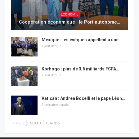
ÉCONOMIE
Coopération économique : le Port autonome…
Mexique : les évêques appellent à une…
1 jour depuis
Korhogo : plus de 3,6 milliards FCFA…
1 jour depuis
Vatican : Andrea Bocelli et le pape Léon…
1 semaine depuis
PREV
NEXT
1 De 315