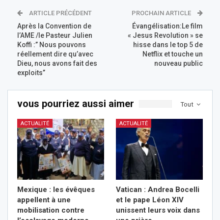
ARTICLE PRÉCÉDENT
PROCHAIN ARTICLE
Après la Convention de
Évangélisation:Le film
l’AME /le Pasteur Julien
« Jesus Revolution » se
Koffi :’’ Nous pouvons
hisse dans le top 5 de
réellement dire qu’avec
Netflix et touche un
Dieu, nous avons fait des
nouveau public
exploits’’
vous pourriez aussi aimer
Tout
ACTUALITÉ
ACTUALITÉ
Mexique : les évêques
Vatican : Andrea Bocelli
appellent à une
et le pape Léon XIV
mobilisation contre
unissent leurs voix dans