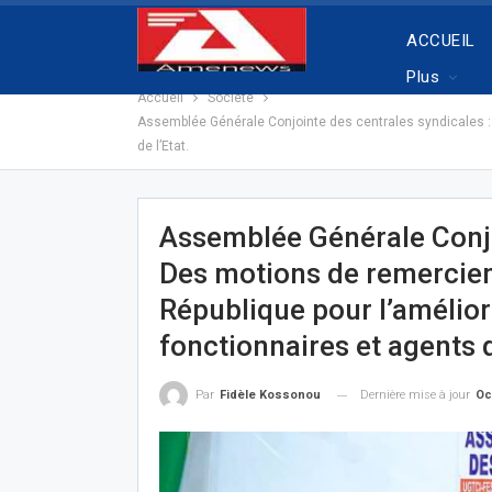
ACCUEIL
Plus
Accueil
Societe
Assemblée Générale Conjointe des centrales syndicales : 
de l’Etat.
Assemblée Générale Conjo
Des motions de remerciem
République pour l’amélior
fonctionnaires et agents d
Dernière mise à jour
Oc
Par
Fidèle Kossonou