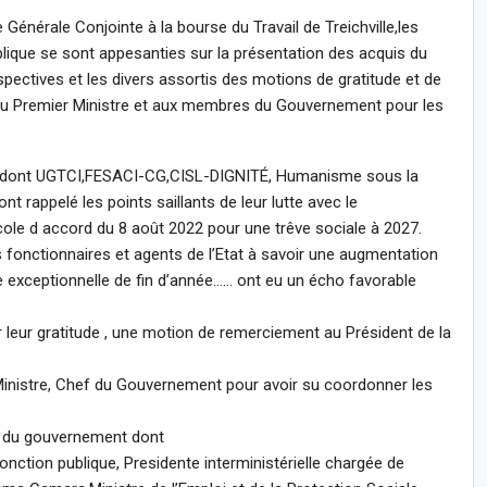
nérale Conjointe à la bourse du Travail de Treichville,les
blique se sont appesanties sur la présentation des acquis du
pectives et les divers assortis des motions de gratitude et de
 au Premier Ministre et aux membres du Gouvernement pour les
res dont UGTCI,FESACI-CG,CISL-DIGNITÉ, Humanisme sous la
 rappelé les points saillants de leur lutte avec le
ole d accord du 8 août 2022 pour une trêve sociale à 2027.
s fonctionnaires et agents de l’Etat à savoir une augmentation
me exceptionnelle de fin d’année…… ont eu un écho favorable
leur gratitude , une motion de remerciement au Président de la
inistre, Chef du Gouvernement pour avoir su coordonner les
s du gouvernement dont
nction publique, Presidente interministérielle chargée de