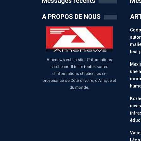
Messages récents
Mes
A PROPOS DE NOUS
ART
Coopé
auton
malie
leur 
Amenews est un site d'informations
Mexiq
chrétienne. Il traite toutes sortes
une m
d'informations chrétiennes en
moder
provenance de Côte d'Ivoire, d'Afrique et
huma
du monde.
Korho
inves
infra
éduc
Vatic
Léon 