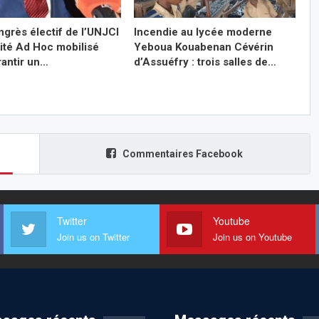
ngrès électif de l’UNJCI
Incendie au lycée moderne
mité Ad Hoc mobilisé
Yeboua Kouabenan Cévérin
rantir un…
d’Assuéfry : trois salles de…
Commentaires Facebook
Twitter
Youtube
Join us on Twitter
Join us on Youtube