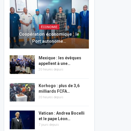
ÉCONOMIE
Coopération économique : le
Port autonome…
Mexique : les évêques
appellent à une…
20 heures depuis
Korhogo : plus de 3,6
milliards FCFA…
20 heures depuis
Vatican : Andrea Bocelli
et le pape Léon…
7 jours depuis