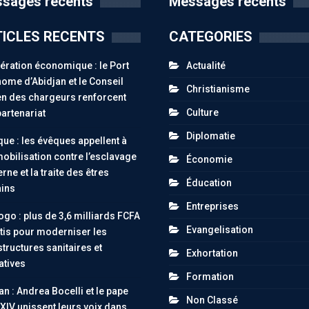
sages récents
Messages récents
ICLES RECENTS
CATEGORIES
ration économique : le Port
Actualité
ome d’Abidjan et le Conseil
Christianisme
n des chargeurs renforcent
Culture
partenariat
Diplomatie
ue : les évêques appellent à
obilisation contre l’esclavage
Économie
ne et la traite des êtres
Éducation
ins
Entreprises
go : plus de 3,6 milliards FCFA
Evangelisation
tis pour moderniser les
structures sanitaires et
Exhortation
atives
Formation
an : Andrea Bocelli et le pape
Non Classé
XIV unissent leurs voix dans