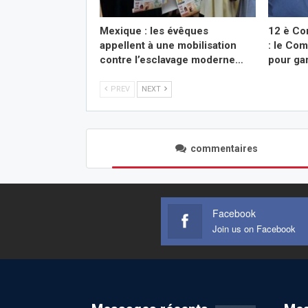
Mexique : les évêques
12 è Co
appellent à une mobilisation
: le Co
contre l’esclavage moderne…
pour ga
PREV
NEXT
commentaires
Facebook
Join us on Facebook