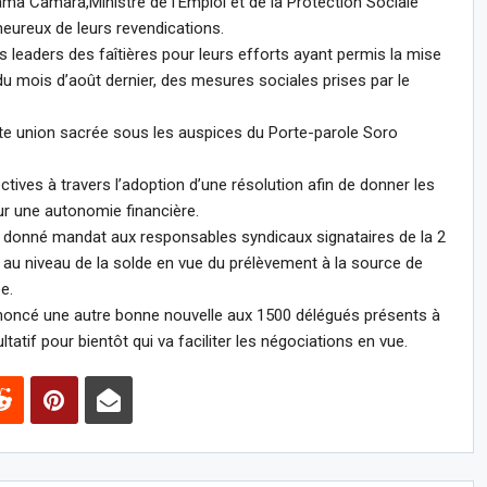
ma Camara,Ministre de l’Emploi et de la Protection Sociale
heureux de leurs revendications.
 leaders des faîtières pour leurs efforts ayant permis la mise
n du mois d’août dernier, des mesures sociales prises par le
ette union sacrée sous les auspices du Porte-parole Soro
ives à travers l’adoption d’une résolution afin de donner les
r une autonomie financière.
ont donné mandat aux responsables syndicaux signataires de la 2
au niveau de la solde en vue du prélèvement à la source de
e.
oncé une autre bonne nouvelle aux 1500 délégués présents à
tatif pour bientôt qui va faciliter les négociations en vue.