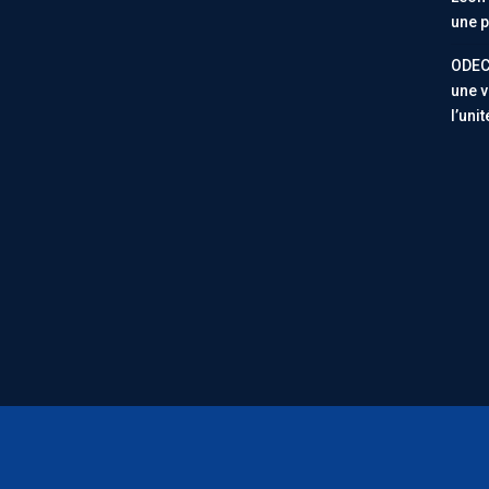
une p
ODEC
une v
l’uni