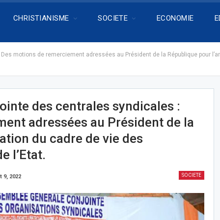
CHRISTIANISME
SOCIETE
ECONOMIE
E
Des motions de remerciement adressées au Président de la République pour l’amé
inte des centrales syndicales :
ent adressées au Président de la
ation du cadre de vie des
e l’Etat.
SOCIETE
t 9, 2022