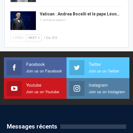
Vatican : Andrea Bocelli et le pape Léon…
1 semaine depuis
PREV
NEXT
1 De 315
Facebook
Twitter
Join us on Facebook
Join us on Twitter
Youtube
Instagram
Join us on Youtube
Join us on Instagram
Messages récents