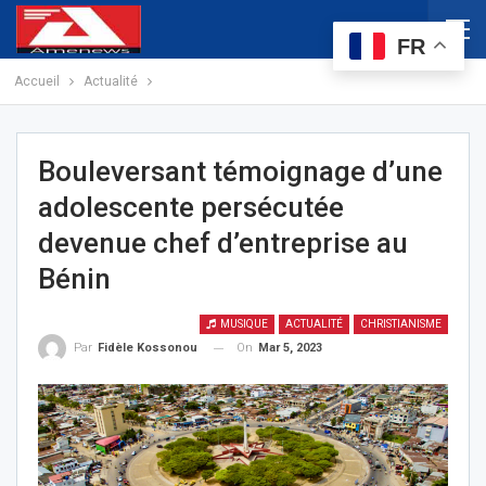
FR
Accueil
Actualité
Bouleversant témoignage d’une
adolescente persécutée
devenue chef d’entreprise au
Bénin
MUSIQUE
ACTUALITÉ
CHRISTIANISME
On
Mar 5, 2023
Par
Fidèle Kossonou