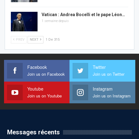
Vatican : Andrea Bocelli et le pape Léon…
1 semaine depuis
PREV
NEXT
1 De 315
Facebook
Twitter
Join us on Facebook
Join us on Twitter
Youtube
Instagram
Join us on Youtube
Join us on Instagram
Messages récents