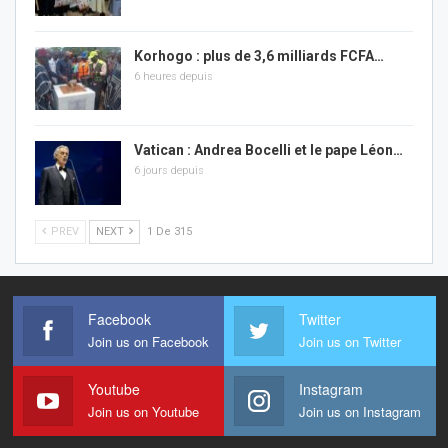
Korhogo : plus de 3,6 milliards FCFA…
6 heures depuis
Vatican : Andrea Bocelli et le pape Léon…
6 jours depuis
PREV
NEXT
1 De 315
Facebook
Twitter
Join us on Facebook
Join us on Twitter
Youtube
Instagram
Join us on Youtube
Join us on Instagram