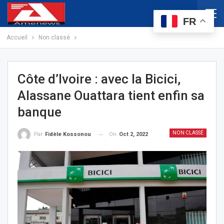
FR
Accueil
Non classé
Côte d’Ivoire : avec la Bicici,
Alassane Ouattara tient enfin sa
banque
NON CLASSÉ
On
Oct 2, 2022
Par
Fidèle Kossonou