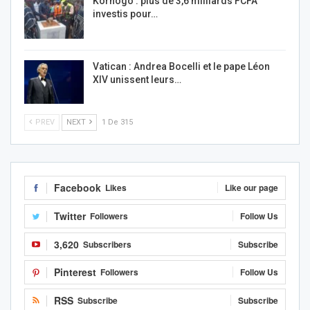
Korhogo : plus de 3,6 milliards FCFA
investis pour…
Vatican : Andrea Bocelli et le pape Léon
XIV unissent leurs…
PREV
NEXT
1 De 315
Facebook
Likes
Like our page
Twitter
Followers
Follow Us
3,620
Subscribers
Subscribe
Pinterest
Followers
Follow Us
RSS
Subscribe
Subscribe