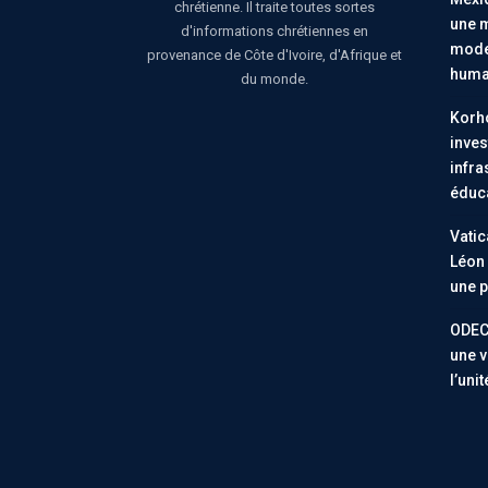
chrétienne. Il traite toutes sortes
une m
d'informations chrétiennes en
moder
provenance de Côte d'Ivoire, d'Afrique et
huma
du monde.
Korho
inves
infra
éduc
Vatic
Léon 
une p
ODEC
une v
l’uni