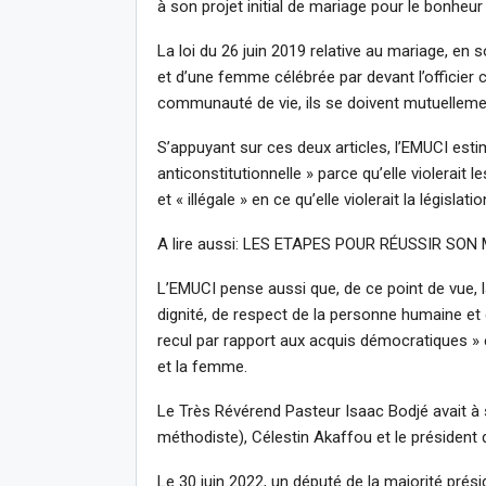
à son projet initial de mariage pour le bonheu
La loi du 26 juin 2019 relative au mariage, en 
et d’une femme célébrée par devant l’officier civ
communauté de vie, ils se doivent mutuellement
S’appuyant sur ces deux articles, l’EMUCI estim
anticonstitutionnelle » parce qu’elle violerait 
et « illégale » en ce qu’elle violerait la législ
A lire aussi: LES ETAPES POUR RÉUSSIR SON
L’EMUCI pense aussi que, de ce point de vue, la
dignité, de respect de la personne humaine et de
recul par rapport aux acquis démocratiques » 
et la femme.
Le Très Révérend Pasteur Isaac Bodjé avait à 
méthodiste), Célestin Akaffou et le président
Le 30 juin 2022, un député de la majorité prés