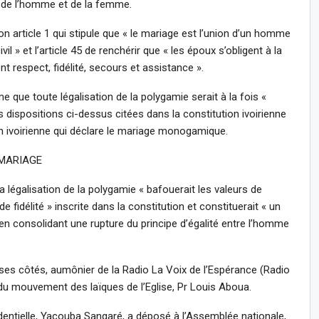
r de l’homme et de la femme.
son article 1 qui stipule que « le mariage est l’union d’un homme
il » et l’article 45 de renchérir que « les époux s’obligent à la
 respect, fidélité, secours et assistance ».
e que toute légalisation de la polygamie serait à la fois «
les dispositions ci-dessus citées dans la constitution ivoirienne
ation ivoirienne qui déclare le mariage monogamique.
 MARIAGE
 légalisation de la polygamie « bafouerait les valeurs de
 fidélité » inscrite dans la constitution et constituerait « un
en consolidant une rupture du principe d’égalité entre l’homme
ses côtés, aumônier de la Radio La Voix de l’Espérance (Radio
 du mouvement des laïques de l’Eglise, Pr Louis Aboua.
identielle, Yacouba Sangaré, a déposé à l’Assemblée nationale,