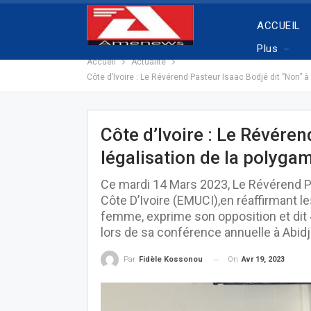
ACCUEIL
Plus
Accueil
Actualité
Côte d’Ivoire : Le Révérend Pasteur Isaac Bodjé dit ‘’Non’’ à
Côte d’Ivoire : Le Révérend
légalisation de la polygam
Ce mardi 14 Mars 2023, Le Révérend Pa
Côte D’Ivoire (EMUCI),en réaffirmant l
femme, exprime son opposition et dit « 
lors de sa conférence annuelle à Abidj
On
Avr 19, 2023
Par
Fidèle Kossonou