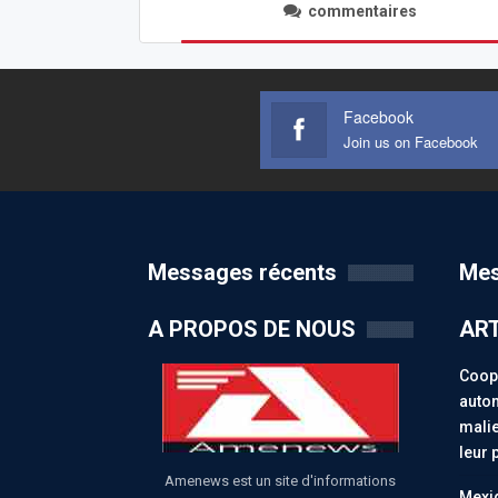
commentaires
Facebook
Join us on Facebook
Messages récents
Mes
A PROPOS DE NOUS
ART
Coopé
auton
malie
leur 
Amenews est un site d'informations
Mexiq