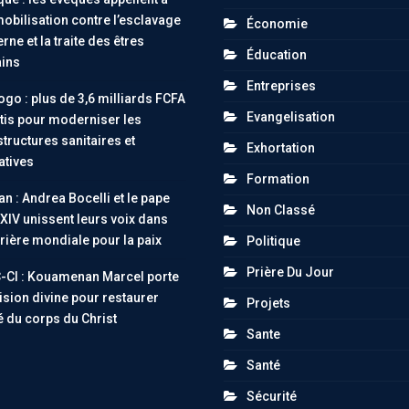
obilisation contre l’esclavage
Économie
ne et la traite des êtres
Éducation
ins
Entreprises
go : plus de 3,6 milliards FCFA
Evangelisation
tis pour moderniser les
structures sanitaires et
Exhortation
atives
Formation
an : Andrea Bocelli et le pape
Non Classé
XIV unissent leurs voix dans
rière mondiale pour la paix
Politique
Prière Du Jour
-CI : Kouamenan Marcel porte
ision divine pour restaurer
Projets
té du corps du Christ
Sante
Santé
Sécurité