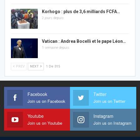
Korhogo : plus de 3,6 milliards FCFA…
2 jours depuis
Vatican : Andrea Bocelli et le pape Léon…
1 semaine depuis
PREV
NEXT
1 De 315
Facebook
Twitter
Join us on Facebook
Join us on Twitter
Youtube
Instagram
Join us on Youtube
Join us on Instagram