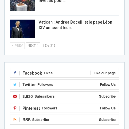
investis pour…
Vatican : Andrea Bocelli et le pape Léon
XIV unissent leurs…
PREV
NEXT
1 De 315
Facebook
Likes
Like our page
Twitter
Followers
Follow Us
3,620
Subscribers
Subscribe
Pinterest
Followers
Follow Us
RSS
Subscribe
Subscribe