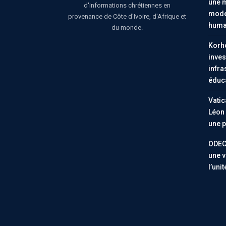
une m
d'informations chrétiennes en
moder
provenance de Côte d'Ivoire, d'Afrique et
huma
du monde.
Korho
inves
infra
éduc
Vatic
Léon 
une p
ODEC
une v
l’uni