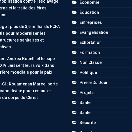
obilisation contre l’esclavage
Économie
ne et la traite des êtres
Éducation
ins
Entreprises
go : plus de 3,6 milliards FCFA
Evangelisation
tis pour moderniser les
structures sanitaires et
Exhortation
atives
Formation
an : Andrea Bocelli et le pape
Non Classé
XIV unissent leurs voix dans
rière mondiale pour la paix
Politique
Prière Du Jour
-CI : Kouamenan Marcel porte
ision divine pour restaurer
Projets
té du corps du Christ
Sante
Santé
Sécurité