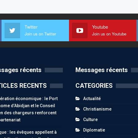
Twitter
Youtube
Join us on Twitter
Join us on Youtube
sages récents
Messages récents
ICLES RECENTS
CATEGORIES
ration économique : le Port
Actualité
ome d’Abidjan et le Conseil
Christianisme
n des chargeurs renforcent
Culture
partenariat
Diplomatie
ue : les évêques appellent à