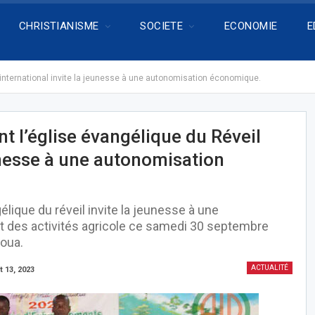
CHRISTIANISME
SOCIETE
ECONOMIE
E
l international invite la jeunesse à une autonomisation économique.
t l’église évangélique du Réveil
eunesse à une autonomisation
lique du réveil invite la jeunesse à une
t des activités agricole ce samedi 30 septembre
boua.
ACTUALITÉ
t 13, 2023