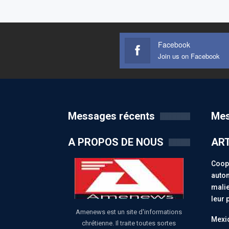
Facebook
Join us on Facebook
Messages récents
Mes
A PROPOS DE NOUS
ART
Coopé
auton
malie
leur 
Amenews est un site d'informations
Mexiq
chrétienne. Il traite toutes sortes