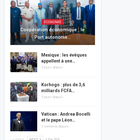
ÉCONOMIE
Coopération économique : le
Port autonome…
Mexique : les évêques
appellent à une…
3 jours depuis
Korhogo : plus de 3,6
milliards FCFA…
3 jours depuis
Vatican : Andrea Bocelli
et le pape Léon…
1 semaine depuis
PREV
NEXT
1 De 315