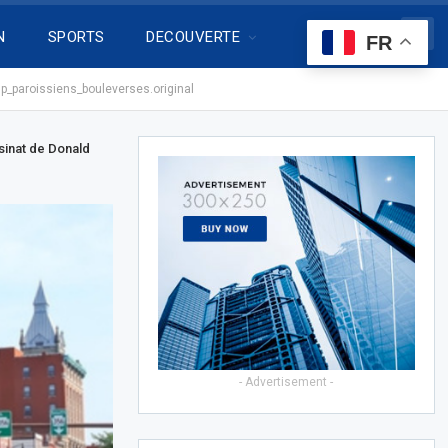
N
SPORTS
DECOUVERTE
FR
p_paroissiens_bouleverses.original
ssinat de Donald
- Advertisement -