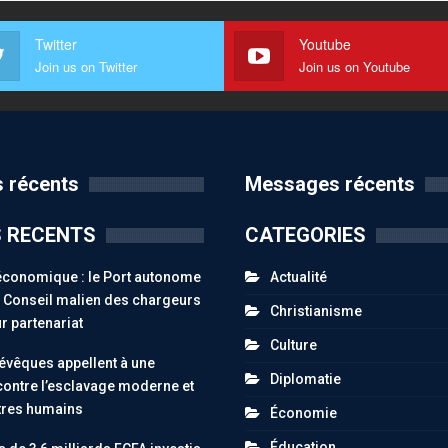
Twitter
Youtube
Join us on Twitter
Join us on Youtube
 récents
Messages récents
S RECENTS
CATEGORIES
économique : le Port autonome
Actualité
le Conseil malien des chargeurs
Christianisme
r partenariat
Culture
 évêques appellent à une
Diplomatie
contre l’esclavage moderne et
êtres humains
Économie
Éducation