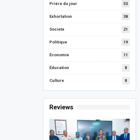
Prière du jour
53
Exhortation
38
Societe
21
Politique
19
Économie
11
Éducation
8
Culture
8
Reviews