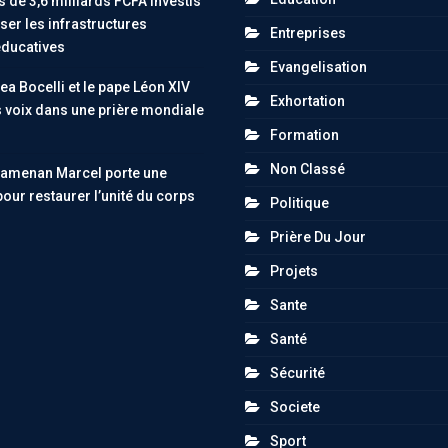
 de 3,6 milliards FCFA investis
er les infrastructures
Entreprises
éducatives
Evangelisation
ea Bocelli et le pape Léon XIV
Exhortation
s voix dans une prière mondiale
Formation
Non Classé
uamenan Marcel porte une
pour restaurer l’unité du corps
Politique
Prière Du Jour
Projets
Sante
Santé
Sécurité
Societe
Sport