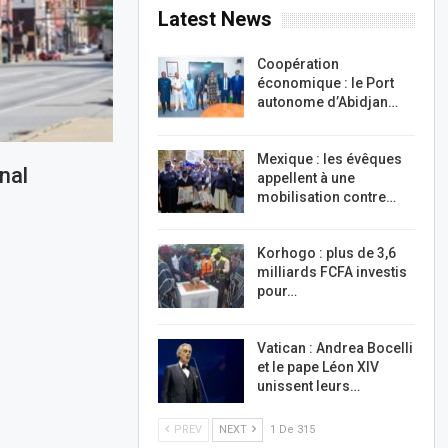
Latest News
Coopération
économique : le Port
autonome d’Abidjan…
Mexique : les évêques
nal
appellent à une
mobilisation contre…
Korhogo : plus de 3,6
milliards FCFA investis
pour…
Vatican : Andrea Bocelli
et le pape Léon XIV
unissent leurs…
PREV
NEXT
1 De 315