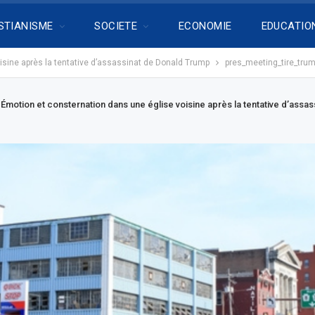
STIANISME
SOCIETE
ECONOMIE
EDUCATIO
isine après la tentative d’assassinat de Donald Trump
pres_meeting_tire_trum
Émotion et consternation dans une église voisine après la tentative d’assa