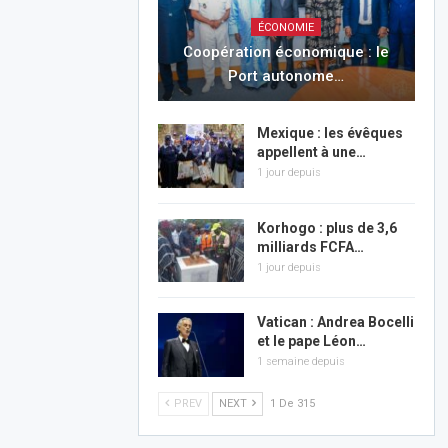
ÉCONOMIE
Coopération économique : le
Port autonome…
Mexique : les évêques
appellent à une…
1 jour depuis
Korhogo : plus de 3,6
milliards FCFA…
1 jour depuis
Vatican : Andrea Bocelli
et le pape Léon…
1 semaine depuis
PREV
NEXT
1 De 315