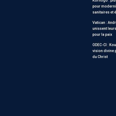
Korhogo : plus
pour modernis
sanitaires et 
Vatican : Andr
unissent leur
pour la paix
ODEC-CI : Ko
vision divine 
du Christ