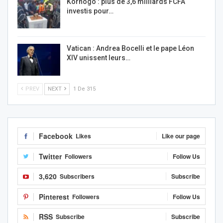
Korhogo : plus de 3,6 milliards FCFA
investis pour…
Vatican : Andrea Bocelli et le pape Léon
XIV unissent leurs…
PREV
NEXT
1 De 315
Facebook
Likes
Like our page
Twitter
Followers
Follow Us
3,620
Subscribers
Subscribe
Pinterest
Followers
Follow Us
RSS
Subscribe
Subscribe