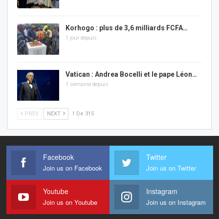
Korhogo : plus de 3,6 milliards FCFA…
1 jour depuis
Vatican : Andrea Bocelli et le pape Léon…
1 semaine depuis
PREV
NEXT
1 De 315
Facebook
Twitter
Join us on Facebook
Join us on Twitter
Youtube
Instagram
Join us on Youtube
Join us on Instagram