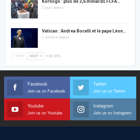
Korhogo : plus de 3,6 milliards FCFA…
2 jours depuis
Vatican : Andrea Bocelli et le pape Léon…
1 semaine depuis
PREV
NEXT
1 De 315
Facebook
Twitter
Join us on Facebook
Join us on Twitter
Youtube
Instagram
Join us on Youtube
Join us on Instagram