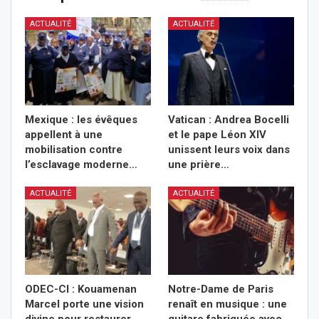
ACTUALITÉ
ACTUALITÉ
Mexique : les évêques
Vatican : Andrea Bocelli
appellent à une
et le pape Léon XIV
mobilisation contre
unissent leurs voix dans
l’esclavage moderne…
une prière…
ACTUALITÉ
ACTUALITÉ
ODEC-CI : Kouamenan
Notre-Dame de Paris
Marcel porte une vision
renaît en musique : une
divine pour restaurer
guitare fabriquée avec