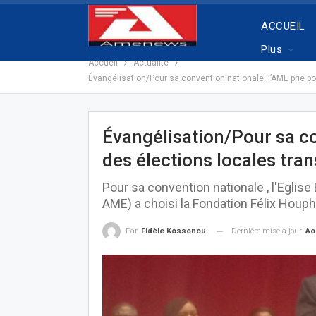
ACCUEIL
Plus
Accueil
Actualité
Évangélisation/Pour sa convention nationale :l’AME prie po
Évangélisation/Pour sa co
des élections locales tran
Pour sa convention nationale , l'Eglis
AME) a choisi la Fondation Félix Houph
Dernière mise à jour
Ao
Par
Fidèle Kossonou