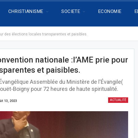
CHRISTIANISME
SOCIETE
ECONOMIE
E
ur des élections locales transparentes et paisibles.
nvention nationale :l’AME prie pour
sparentes et paisibles.
e Évangélique Assemblée du Ministère de l'Évangile(
ouët-Boigny pour 72 heures de haute spiritualité.
ACTUALITÉ
ût 13, 2023