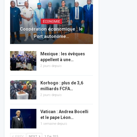
ÉCONOMIE
Coopération économique : le
Port autonome…
Mexique : les évêques
appellent à une…
2 jours depuis
Korhogo : plus de 3,6
milliards FCFA…
2 jours depuis
Vatican : Andrea Bocelli
et le pape Léon…
1 semaine depuis
PREV
NEXT
1 De 315