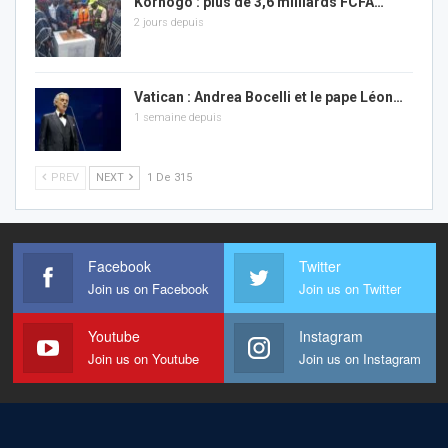
Korhogo : plus de 3,6 milliards FCFA…
2 jours depuis
Vatican : Andrea Bocelli et le pape Léon…
1 semaine depuis
PREV
NEXT
1 De 315
Facebook
Twitter
Join us on Facebook
Join us on Twitter
Youtube
Instagram
Join us on Youtube
Join us on Instagram