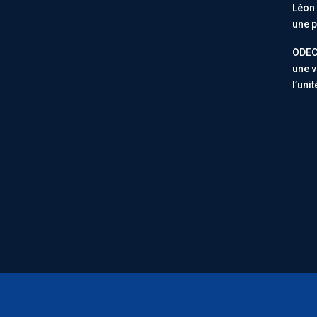
Léon 
une p
ODEC
une v
l’uni