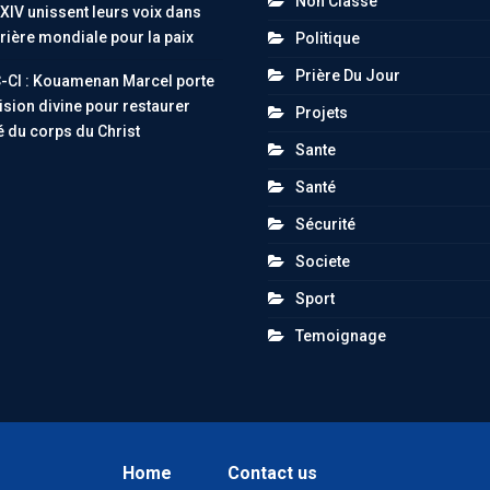
Non Classé
XIV unissent leurs voix dans
rière mondiale pour la paix
Politique
Prière Du Jour
-CI : Kouamenan Marcel porte
ision divine pour restaurer
Projets
té du corps du Christ
Sante
Santé
Sécurité
Societe
Sport
Temoignage
Home
Contact us