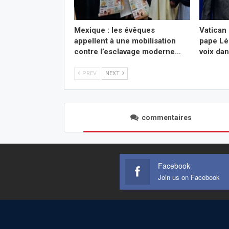
Mexique : les évêques
Vatican 
appellent à une mobilisation
pape Lé
contre l’esclavage moderne…
voix da
PREV
NEXT
commentaires
Facebook
Join us on Facebook