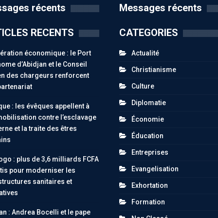
sages récents
Messages récents
ICLES RECENTS
CATEGORIES
ration économique : le Port
Actualité
ome d’Abidjan et le Conseil
Christianisme
n des chargeurs renforcent
Culture
partenariat
Diplomatie
ue : les évêques appellent à
obilisation contre l’esclavage
Économie
ne et la traite des êtres
Éducation
ins
Entreprises
go : plus de 3,6 milliards FCFA
Evangelisation
tis pour moderniser les
structures sanitaires et
Exhortation
atives
Formation
an : Andrea Bocelli et le pape