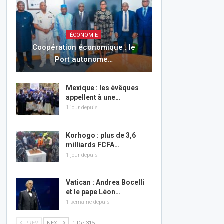
ÉCONOMIE
Coopération économique : le
Port autonome…
Mexique : les évêques
appellent à une…
1 jour depuis
Korhogo : plus de 3,6
milliards FCFA…
1 jour depuis
Vatican : Andrea Bocelli
et le pape Léon…
1 semaine depuis
PREV
NEXT
1 De 315