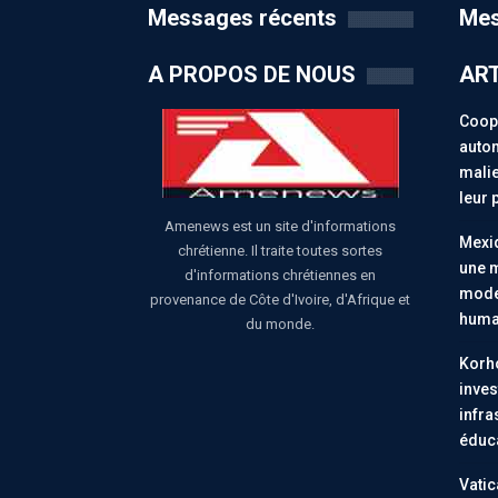
Messages récents
Mes
A PROPOS DE NOUS
ART
Coopé
auton
malie
leur 
Amenews est un site d'informations
Mexiq
chrétienne. Il traite toutes sortes
une m
d'informations chrétiennes en
moder
provenance de Côte d'Ivoire, d'Afrique et
huma
du monde.
Korho
inves
infra
éduc
Vatic