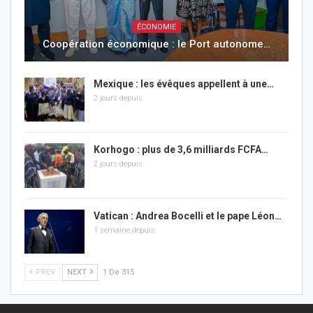
ÉCONOMIE
Coopération économique : le Port autonome…
Mexique : les évêques appellent à une…
2 jours depuis
Korhogo : plus de 3,6 milliards FCFA…
2 jours depuis
Vatican : Andrea Bocelli et le pape Léon…
1 semaine depuis
PREV
NEXT
1 De 315