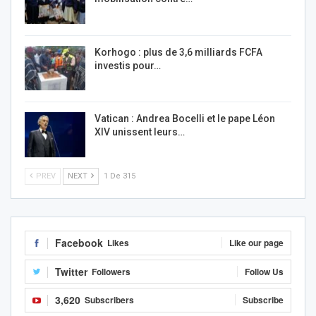
Korhogo : plus de 3,6 milliards FCFA
investis pour…
Vatican : Andrea Bocelli et le pape Léon
XIV unissent leurs…
PREV
NEXT
1 De 315
Facebook
Likes
Like our page
Twitter
Followers
Follow Us
3,620
Subscribers
Subscribe