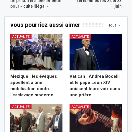
de prison et à une amende
Térébinthes les 22 et 23
pour « culte Illégal »
juin
vous pourriez aussi aimer
Tout
ACTUALITÉ
ACTUALITÉ
Mexique : les évêques
Vatican : Andrea Bocelli
appellent à une
et le pape Léon XIV
mobilisation contre
unissent leurs voix dans
l’esclavage moderne…
une prière…
ACTUALITÉ
ACTUALITÉ