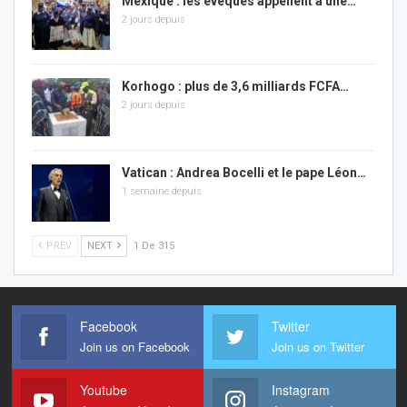
Mexique : les évêques appellent à une…
2 jours depuis
Korhogo : plus de 3,6 milliards FCFA…
2 jours depuis
Vatican : Andrea Bocelli et le pape Léon…
1 semaine depuis
PREV
NEXT
1 De 315
Facebook
Twitter
Join us on Facebook
Join us on Twitter
Youtube
Instagram