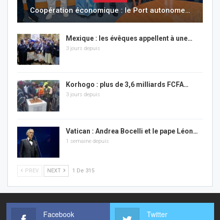
Coopération économique : le Port autonome…
Mexique : les évêques appellent à une…
3 jours depuis
Korhogo : plus de 3,6 milliards FCFA…
3 jours depuis
Vatican : Andrea Bocelli et le pape Léon…
1 semaine depuis
PREV
NEXT
1 De 315
Facebook
Twitter