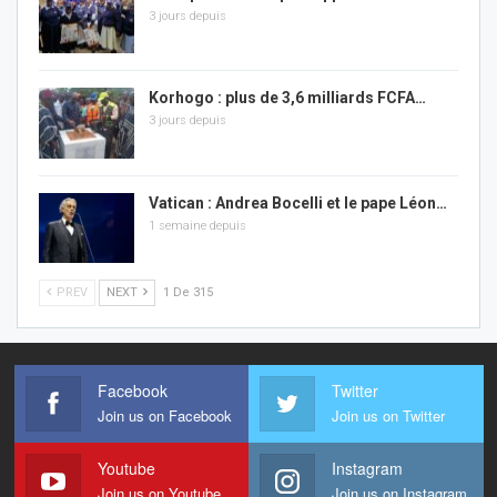
3 jours depuis
Korhogo : plus de 3,6 milliards FCFA…
3 jours depuis
Vatican : Andrea Bocelli et le pape Léon…
1 semaine depuis
PREV
NEXT
1 De 315
Facebook
Twitter
Join us on Facebook
Join us on Twitter
Youtube
Instagram
Join us on Youtube
Join us on Instagram