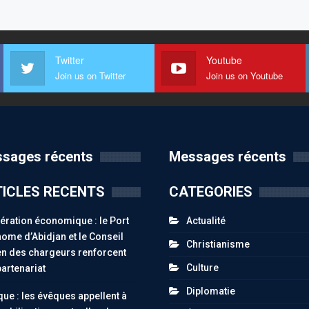
Twitter
Youtube
Join us on Twitter
Join us on Youtube
sages récents
Messages récents
ICLES RECENTS
CATEGORIES
ration économique : le Port
Actualité
ome d’Abidjan et le Conseil
Christianisme
n des chargeurs renforcent
Culture
partenariat
Diplomatie
ue : les évêques appellent à