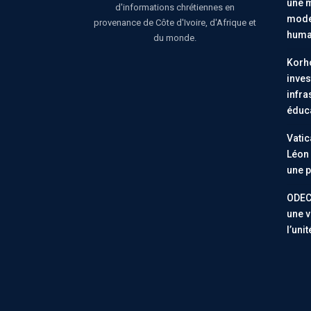
une m
d'informations chrétiennes en
moder
provenance de Côte d'Ivoire, d'Afrique et
huma
du monde.
Korho
inves
infra
éduc
Vatic
Léon 
une p
ODEC
une v
l’uni