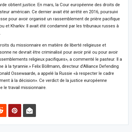
rde obtient justice. En mars, la Cour européenne des droits de
ur américain. Ce dernier avait été arrêté en 2016, poursuivi
russe pour avoir organisé un rassemblement de prière pacifique
ou et Kharkiv. Il avait été condamné par les tribunaux russes à
.
oits du missionnaire en matière de liberté religieuse et
onne ne devrait être criminalisé pour avoir prié ou pour avoir
assemblements religieux pacifiques», a commenté le pasteur. Il a
ne à la tyrannie.» Felix Böllmann, directeur d’Alliance Defending
onald Ossewaarde, a appelé la Russie «à respecter le cadre
ent à la décision». Ce verdict de la justice européenne
e le travail missionnaire.