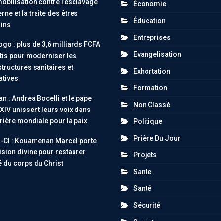
obilisation contre l’esclavage
Économie
ne et la traite des êtres
Éducation
ins
Entreprises
go : plus de 3,6 milliards FCFA
Evangelisation
tis pour moderniser les
structures sanitaires et
Exhortation
atives
Formation
an : Andrea Bocelli et le pape
Non Classé
XIV unissent leurs voix dans
rière mondiale pour la paix
Politique
Prière Du Jour
-CI : Kouamenan Marcel porte
ision divine pour restaurer
Projets
té du corps du Christ
Sante
Santé
Sécurité