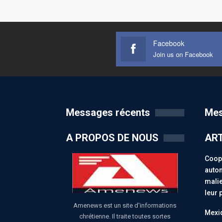
Facebook
Join us on Facebook
Messages récents
Mes
A PROPOS DE NOUS
ART
Coopé
auton
malie
leur 
Amenews est un site d'informations
Mexiq
chrétienne. Il traite toutes sortes