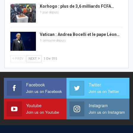
Korhogo : plus de 3,6 milliards FCFA…
1 jour depuis
Vatican : Andrea Bocelli et le pape Léon…
1 semaine depuis
PREV
NEXT
1 De 315
Facebook
Twitter
Join us on Facebook
Join us on Twitter
Youtube
Instagram
Join us on Youtube
Join us on Instagram