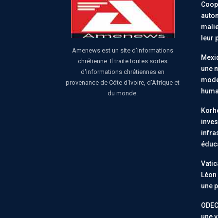
Coopé
auton
malie
leur 
Amenews est un site d'informations
Mexiq
chrétienne. Il traite toutes sortes
une m
d'informations chrétiennes en
moder
provenance de Côte d'Ivoire, d'Afrique et
huma
du monde.
Korho
inves
infra
éduc
Vatic
Léon 
une p
ODEC
une v