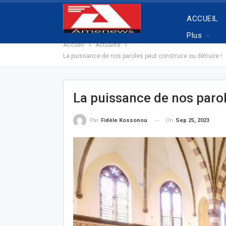
ACCUEIL
Plus
Accueil
Actualité
La puissance de nos paroles peut construire ou détruire !
La puissance de nos parol
On
Sep 25, 2023
Par
Fidèle Kossonou