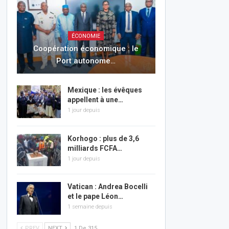
ÉCONOMIE
Coopération économique : le
Port autonome…
Mexique : les évêques
appellent à une…
1 jour depuis
Korhogo : plus de 3,6
milliards FCFA…
1 jour depuis
Vatican : Andrea Bocelli
et le pape Léon…
1 semaine depuis
PREV
NEXT
1 De 315