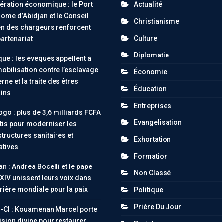
ration économique : le Port
Actualité
ome d’Abidjan et le Conseil
Christianisme
n des chargeurs renforcent
Culture
partenariat
Diplomatie
ue : les évêques appellent à
obilisation contre l’esclavage
Économie
ne et la traite des êtres
Éducation
ins
Entreprises
go : plus de 3,6 milliards FCFA
Evangelisation
tis pour moderniser les
structures sanitaires et
Exhortation
atives
Formation
an : Andrea Bocelli et le pape
Non Classé
XIV unissent leurs voix dans
rière mondiale pour la paix
Politique
Prière Du Jour
-CI : Kouamenan Marcel porte
ision divine pour restaurer