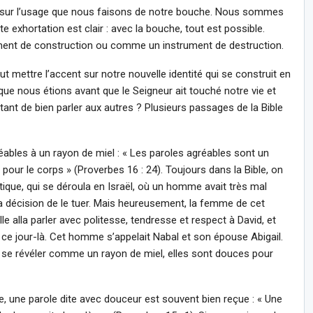
ise sur l’usage que nous faisons de notre bouche. Nous sommes
e exhortation est clair : avec la bouche, tout est possible.
ment de construction ou comme un instrument de destruction.
veut mettre l’accent sur notre nouvelle identité qui se construit en
que nous étions avant que le Seigneur ait touché notre vie et
rtant de bien parler aux autres ? Plusieurs passages de la Bible
éables à un rayon de miel : « Les paroles agréables sont un
pour le corps » (Proverbes 16 : 24). Toujours dans la Bible, on
ique, qui se déroula en Israël, où un homme avait très mal
prit la décision de le tuer. Mais heureusement, la femme de cet
e alla parler avec politesse, tendresse et respect à David, et
 ce jour-là. Cet homme s’appelait Nabal et son épouse Abigail.
se révéler comme un rayon de miel, elles sont douces pour
e, une parole dite avec douceur est souvent bien reçue : « Une