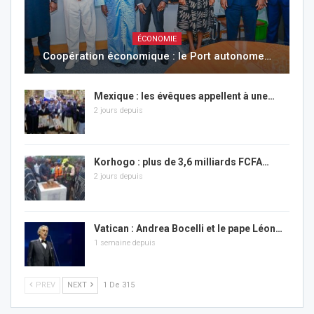
ÉCONOMIE
Coopération économique : le Port autonome…
Mexique : les évêques appellent à une…
2 jours depuis
Korhogo : plus de 3,6 milliards FCFA…
2 jours depuis
Vatican : Andrea Bocelli et le pape Léon…
1 semaine depuis
PREV
NEXT
1 De 315