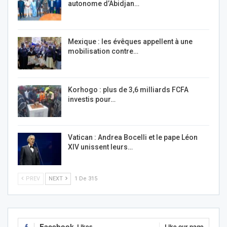
autonome d’Abidjan…
Mexique : les évêques appellent à une
mobilisation contre…
Korhogo : plus de 3,6 milliards FCFA
investis pour…
Vatican : Andrea Bocelli et le pape Léon
XIV unissent leurs…
PREV
NEXT
1 De 315
Facebook
Likes
Like our page