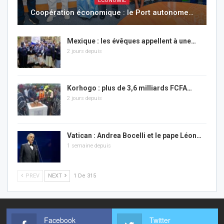
ÉCONOMIE
Coopération économique : le Port autonome…
Mexique : les évêques appellent à une…
2 jours depuis
Korhogo : plus de 3,6 milliards FCFA…
2 jours depuis
Vatican : Andrea Bocelli et le pape Léon…
1 semaine depuis
PREV
NEXT
1 De 315
Facebook
Twitter