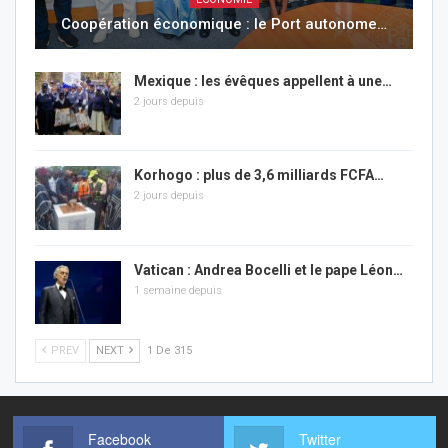
Coopération économique : le Port autonome…
Mexique : les évêques appellent à une…
2 jours depuis
Korhogo : plus de 3,6 milliards FCFA…
2 jours depuis
Vatican : Andrea Bocelli et le pape Léon…
1 semaine depuis
PREV
NEXT
1 De 315
Facebook
Twitter