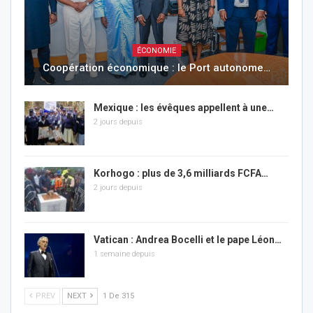
ÉCONOMIE
Coopération économique : le Port autonome…
Mexique : les évêques appellent à une…
2 jours depuis
Korhogo : plus de 3,6 milliards FCFA…
2 jours depuis
Vatican : Andrea Bocelli et le pape Léon…
1 semaine depuis
PREV
NEXT
1 De 315