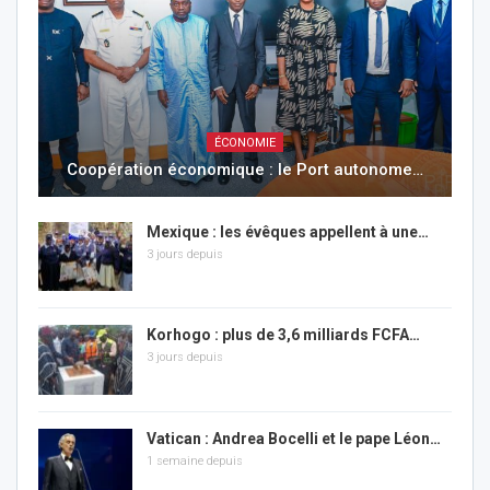
ÉCONOMIE
Coopération économique : le Port autonome…
Mexique : les évêques appellent à une…
3 jours depuis
Korhogo : plus de 3,6 milliards FCFA…
3 jours depuis
Vatican : Andrea Bocelli et le pape Léon…
1 semaine depuis