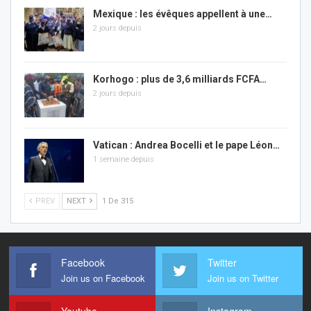
Mexique : les évêques appellent à une…
2 jours depuis
Korhogo : plus de 3,6 milliards FCFA…
2 jours depuis
Vatican : Andrea Bocelli et le pape Léon…
1 semaine depuis
PREV
NEXT
1 De 315
Facebook
Twitter
Join us on Facebook
Join us on Twitter
Youtube
Instagram