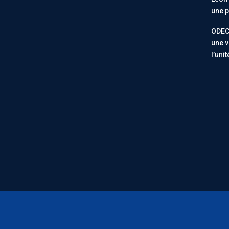
une p
ODEC
une v
l’uni