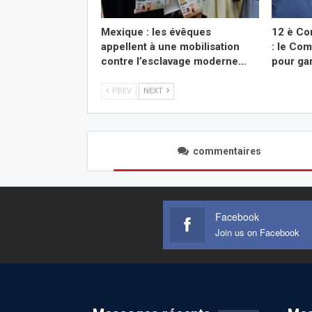
Mexique : les évêques
12 è Co
appellent à une mobilisation
: le Co
contre l’esclavage moderne…
pour ga
PREV
NEXT
commentaires
Facebook
Join us on Facebook