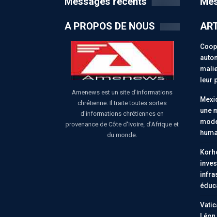
Messages récents
Mes
A PROPOS DE NOUS
ART
Coopé
auton
malie
leur 
Amenews est un site d'informations
Mexiq
chrétienne. Il traite toutes sortes
une m
d'informations chrétiennes en
moder
provenance de Côte d'Ivoire, d'Afrique et
huma
du monde.
Korho
inves
infra
éduc
Vatic
Léon 