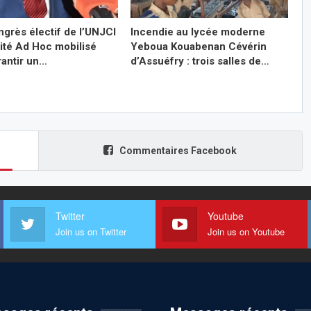
ngrès électif de l’UNJCI
Incendie au lycée moderne
mité Ad Hoc mobilisé
Yeboua Kouabenan Cévérin
rantir un…
d’Assuéfry : trois salles de…
Commentaires Facebook
Twitter
Youtube
Join us on Twitter
Join us on Youtube