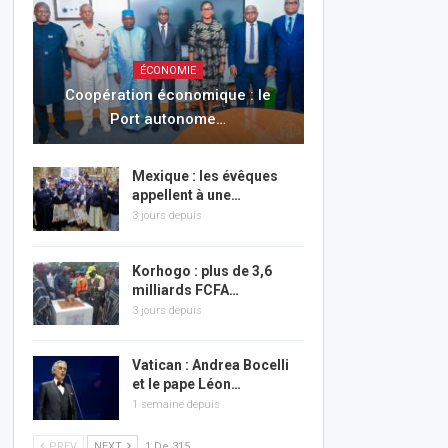
ÉCONOMIE
Coopération économique : le
Port autonome…
Mexique : les évêques
appellent à une…
3 jours depuis
Korhogo : plus de 3,6
milliards FCFA…
3 jours depuis
Vatican : Andrea Bocelli
et le pape Léon…
1 semaine depuis
PREV
NEXT
1 De 315