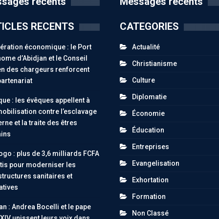
sages récents
Messages récents
ICLES RECENTS
CATEGORIES
ration économique : le Port
Actualité
ome d’Abidjan et le Conseil
Christianisme
n des chargeurs renforcent
Culture
partenariat
Diplomatie
ue : les évêques appellent à
obilisation contre l’esclavage
Économie
ne et la traite des êtres
Éducation
ins
Entreprises
go : plus de 3,6 milliards FCFA
Evangelisation
tis pour moderniser les
structures sanitaires et
Exhortation
atives
Formation
an : Andrea Bocelli et le pape
Non Classé
XIV unissent leurs voix dans