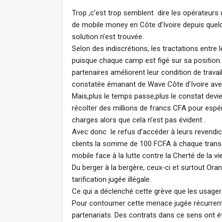
Trop ,c’est trop semblent dire les opérateurs
de mobile money en Côte d’Ivoire depuis quelq
solution n’est trouvée.
Selon des indiscrétions, les tractations entre 
puisque chaque camp est figé sur sa position.
partenaires améliorent leur condition de trava
constatée émanant de Wave Côte d’Ivoire avec
Mais,plus le temps passe,plus le constat devie
récolter des millions de francs CFA pour espér
charges alors que cela n’est pas évident .
Avec donc le refus d’accéder à leurs revendicat
clients la somme de 100 FCFA à chaque trans
mobile face à la lutte contre la Cherté de la vie
Du berger à la bergère, ceux-ci et surtout Ora
tarification jugée illégale.
Ce qui a déclenché cette grève que les usage
Pour contourner cette menace jugée récurrent
partenariats. Des contrats dans ce sens ont é