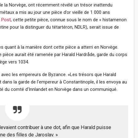
de la Norvège, ont récemment révélé un trésor inattendu
étaux a mis au jour une pièce d’or vieille de 1 000 ans
n Post
, cette petite pièce, connue sous le nom de « histamenon
ne pour la distinguer du tétartéron, NDLR), serait issue de
s quant à la manière dont cette pièce a atterri en Norvège.
te pièce aurait été ramenée par Harald Hardråde, garde du corps
vège vers 1034.
ux avec les empereurs de Byzance. »Les trésors que Harald
dans la garde de l’empereur à Constantinople, il les envoya au
alité du comté d’Innlandet en Norvège dans un communiqué.
evaient contribuer à une dot, afin que Harald puisse
ne des filles de Jaroslav. »