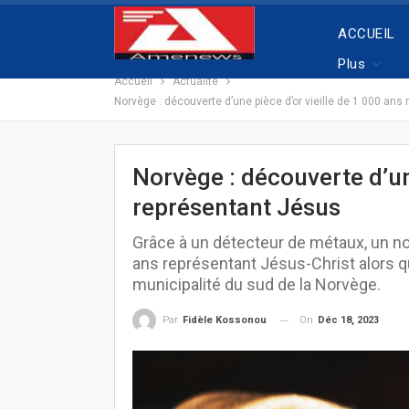
ACCUEIL
Plus
Accueil
Actualité
Norvège : découverte d’une pièce d’or vieille de 1 000 ans
Norvège : découverte d’une
représentant Jésus
Grâce à un détecteur de métaux, un nor
ans représentant Jésus-Christ alors qu
municipalité du sud de la Norvège.
On
Déc 18, 2023
Par
Fidèle Kossonou