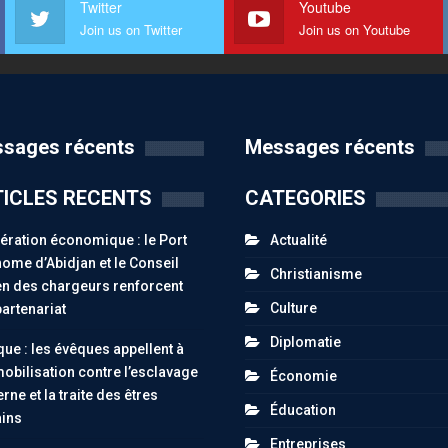
Twitter
Youtube
Join us on Twitter
Join us on Youtube
sages récents
Messages récents
ICLES RECENTS
CATEGORIES
ration économique : le Port
Actualité
ome d’Abidjan et le Conseil
Christianisme
n des chargeurs renforcent
Culture
partenariat
Diplomatie
ue : les évêques appellent à
obilisation contre l’esclavage
Économie
ne et la traite des êtres
Éducation
ins
Entreprises