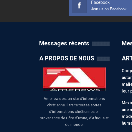
Facebook
Join us on Facebook
Messages récents
Mes
A PROPOS DE NOUS
ART
Coopé
auton
malie
leur 
Amenews est un site d'informations
Mexiq
chrétienne. Il traite toutes sortes
une m
d'informations chrétiennes en
moder
provenance de Côte d'Ivoire, d'Afrique et
huma
du monde.