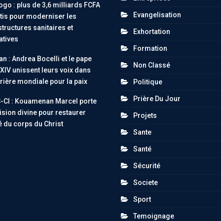
go : plus de 3,6 milliards FCFA
Evangelisation
tis pour moderniser les
structures sanitaires et
Exhortation
atives
Formation
an : Andrea Bocelli et le pape
Non Classé
XIV unissent leurs voix dans
rière mondiale pour la paix
Politique
Prière Du Jour
-CI : Kouamenan Marcel porte
ision divine pour restaurer
Projets
té du corps du Christ
Sante
Santé
Sécurité
Societe
Sport
Temoignage