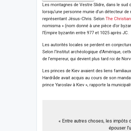
Les montagnes de Vestre Slidre, dans le sud 
lorsqu’une personne munie d’un détecteur de m
représentant Jésus-Chris. Selon
The Christia
nomisma » (nom donné à une pièce d’or byzanti
l’Empire byzantin entre 977 et 1025 après JC.
Les autorités locales se perdent en conjecture
Selon l’Institut archéologique d’Amérique, cet
de l’empereur, qui devient plus tard roi de Nor
Les princes de Kiev avaient des liens familia
Hardråde avait acquis au cours de son mandat 
prince Yaroslav à Kiev », rapporte la municip
« Entre autres choses, les impôts d
épouser l’u