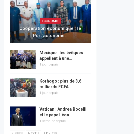
ÉCONOMIE
Coopération économique : le
Port autonome…
Mexique : les évêques
appellent à une…
1 jour depuis
Korhogo : plus de 3,6
milliards FCFA…
1 jour depuis
Vatican : Andrea Bocelli
et le pape Léon…
1 semaine depuis
PREV
NEXT
1 De 315