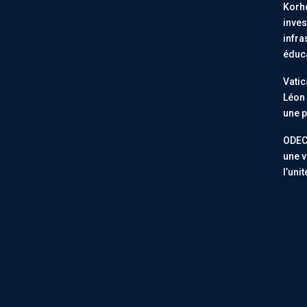
Korho
inves
infra
éduc
Vatic
Léon 
une p
ODEC
une v
l’uni