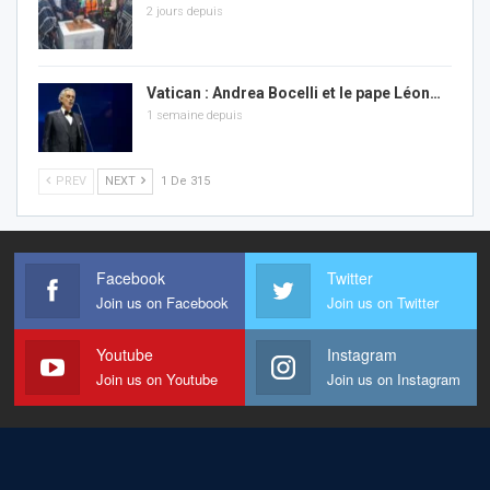
2 jours depuis
Vatican : Andrea Bocelli et le pape Léon…
1 semaine depuis
PREV
NEXT
1 De 315
Facebook
Twitter
Join us on Facebook
Join us on Twitter
Youtube
Instagram
Join us on Youtube
Join us on Instagram