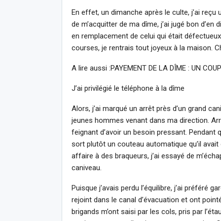
En effet, un dimanche après le culte, j’ai reçu
de m’acquitter de ma dîme, j’ai jugé bon d’en 
en remplacement de celui qui était défectueux.
courses, je rentrais tout joyeux à la maison. Che
A lire aussi :PAYEMENT DE LA DÎME : UN CO
J’ai privilégié le téléphone à la dîme
Alors, j’ai marqué un arrêt près d’un grand c
jeunes hommes venant dans ma direction. Arri
feignant d’avoir un besoin pressant. Pendant 
sort plutôt un couteau automatique qu’il avait 
affaire à des braqueurs, j’ai essayé de m’écha
caniveau.
Puisque j’avais perdu l’équilibre, j’ai préféré 
rejoint dans le canal d’évacuation et ont poi
brigands m’ont saisi par les cols, pris par l’é