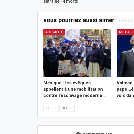
entraine 14 morts
vous pourriez aussi aimer
ACTUALITÉ
ACTUALI
Mexique : les évêques
Vatican 
appellent à une mobilisation
pape Lé
contre l’esclavage moderne…
voix da
PREV
NEXT