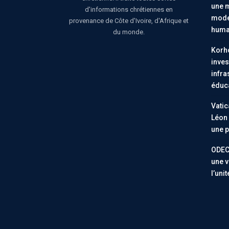
une m
d'informations chrétiennes en
moder
provenance de Côte d'Ivoire, d'Afrique et
huma
du monde.
Korho
inves
infra
éduc
Vatic
Léon 
une p
ODEC
une v
l’uni