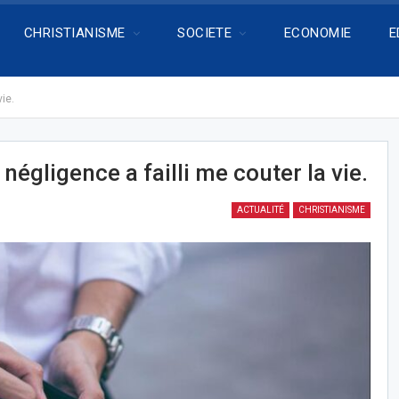
CHRISTIANISME
SOCIETE
ECONOMIE
E
ie.
égligence a failli me couter la vie.
ACTUALITÉ
CHRISTIANISME