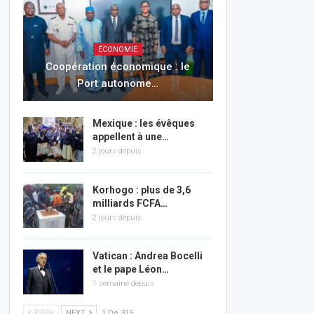
ÉCONOMIE
Coopération économique : le
Port autonome…
Mexique : les évêques
appellent à une…
2 jours depuis
Korhogo : plus de 3,6
milliards FCFA…
2 jours depuis
Vatican : Andrea Bocelli
et le pape Léon…
1 semaine depuis
PREV
NEXT
1 De 315