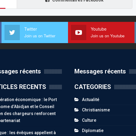
Commentaires Facebook
Twitter
Youtube
Join us on Twitter
Join us on Youtube
sages récents
Messages récents
ICLES RECENTS
CATEGORIES
ration économique : le Port
Actualité
ome d’Abidjan et le Conseil
Christianisme
n des chargeurs renforcent
Culture
partenariat
Diplomatie
ue : les évêques appellent à