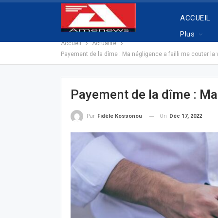
ACCUEIL
Plus
Accueil
Actualité
Payement de la dîme : Ma négligence a failli me couter la v
Payement de la dîme : Ma n
On
Déc 17, 2022
Par
Fidèle Kossonou