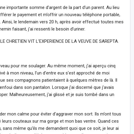
 une importante somme d’argent de la part d’un parent. Au lieu
différer le payement et m’offrir un nouveau téléphone portable,
 Ainsi, le lendemain vers 20 h, après avoir effectué toutes mes
min faisant, j’ai ressenti le besoin d’uriner.
UPLE CHRETIEN VIT L’EXPERIENCE DE LA VEUVE DE SAREPTA.
aniveau pour me soulager. Au même moment, j’ai aperçu cinq
vé à mon niveau, l’un d’entre eux s’est approché de moi
que ses compagnons patientaient à quelques mètres de là. Il
enfoui dans son pantalon. Lorsque j’ai discerné que j’avais
pper. Malheureusement, j’ai glissé et je suis tombé dans un
garder mon calme pour éviter d’aggraver mon sort. Ils m’ont tous
nté leurs couteaux sur ma gorge et mon bas ventre. Quand ces
tau, sans même qu’ils me demandent quoi que ce soit, je leur ai