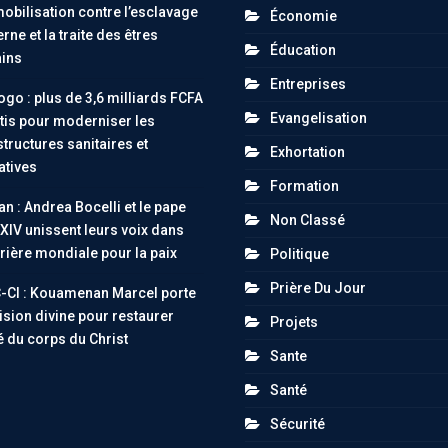
obilisation contre l’esclavage
Économie
ne et la traite des êtres
Éducation
ins
Entreprises
go : plus de 3,6 milliards FCFA
Evangelisation
tis pour moderniser les
structures sanitaires et
Exhortation
atives
Formation
an : Andrea Bocelli et le pape
Non Classé
XIV unissent leurs voix dans
rière mondiale pour la paix
Politique
Prière Du Jour
-CI : Kouamenan Marcel porte
ision divine pour restaurer
Projets
té du corps du Christ
Sante
Santé
Sécurité