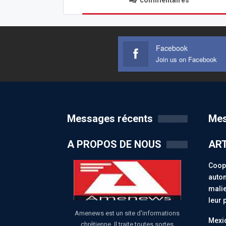
commentaires
Facebook
Join us on Facebook
Messages récents
Mes
A PROPOS DE NOUS
ART
Coopé
auton
malie
leur 
Amenews est un site d'informations
Mexiq
chrétienne. Il traite toutes sortes