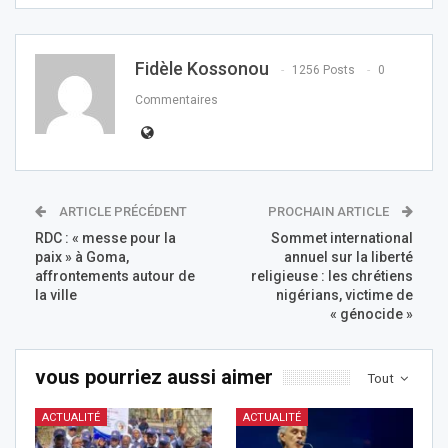
Fidèle Kossonou
1256 Posts
0
Commentaires
ARTICLE PRÉCÉDENT
PROCHAIN ARTICLE
RDC : « messe pour la
Sommet international
paix » à Goma,
annuel sur la liberté
affrontements autour de
religieuse : les chrétiens
la ville
nigérians, victime de
« génocide »
vous pourriez aussi aimer
Tout
ACTUALITÉ
ACTUALITÉ