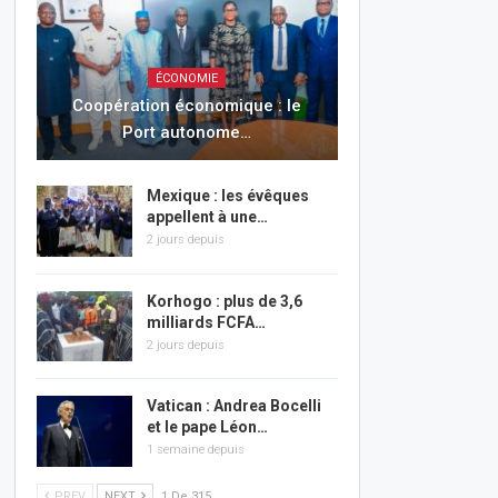
ÉCONOMIE
Coopération économique : le
Port autonome…
Mexique : les évêques
appellent à une…
2 jours depuis
Korhogo : plus de 3,6
milliards FCFA…
2 jours depuis
Vatican : Andrea Bocelli
et le pape Léon…
1 semaine depuis
PREV
NEXT
1 De 315