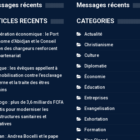
sages récents
Messages récents
ICLES RECENTS
CATEGORIES
ration économique : le Port
Actualité
ome d’Abidjan et le Conseil
Christianisme
n des chargeurs renforcent
Culture
partenariat
Diplomatie
ue : les évêques appellent à
obilisation contre l’esclavage
Économie
ne et la traite des êtres
Éducation
ins
Entreprises
go : plus de 3,6 milliards FCFA
Evangelisation
tis pour moderniser les
structures sanitaires et
Exhortation
atives
Formation
an : Andrea Bocelli et le pape