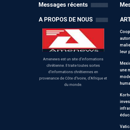
Messages récents
Mes
A PROPOS DE NOUS
ART
Coopé
auton
malie
leur 
Amenews est un site d'informations
Mexiq
chrétienne. Il traite toutes sortes
une m
d'informations chrétiennes en
moder
provenance de Côte d'Ivoire, d'Afrique et
huma
du monde.
Korho
inves
infra
éduc
Vatic