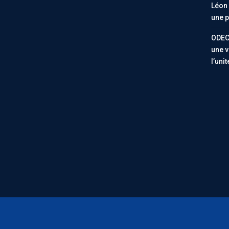
Léon 
une p
ODEC
une v
l’uni