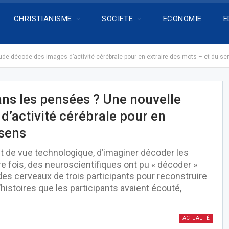
CHRISTIANISME
SOCIETE
ECONOMIE
E
étude décode des images d’activité cérébrale pour en extraire des mots – et du se
dans les pensées ? Une nouvelle
’activité cérébrale pour en
 sens
oint de vue technologique, d’imaginer décoder les
 fois, des neuroscientifiques ont pu « décoder »
es cerveaux de trois participants pour reconstruire
histoires que les participants avaient écouté,
ACTUALITÉ