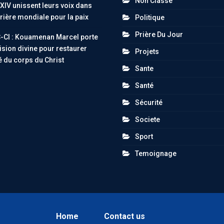
Non Classé
XIV unissent leurs voix dans
rière mondiale pour la paix
Politique
Prière Du Jour
-CI : Kouamenan Marcel porte
ision divine pour restaurer
Projets
té du corps du Christ
Sante
Santé
Sécurité
Societe
Sport
Temoignage
Home
Contact us