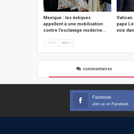
Mexique : les évêques
Vatican 
appellent à une mobilisation
pape Lé
contre l’esclavage moderne…
voix da
PREV
NEXT
commentaires
Facebook
Join us on Facebook