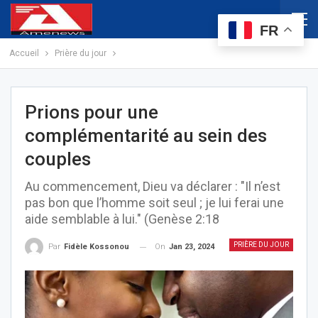
FR
Accueil
Prière du jour
Prions pour une
complémentarité au sein des
couples
Au commencement, Dieu va déclarer : "Il n’est
pas bon que l’homme soit seul ; je lui ferai une
aide semblable à lui." (Genèse 2:18
PRIÈRE DU JOUR
On
Jan 23, 2024
Par
Fidèle Kossonou