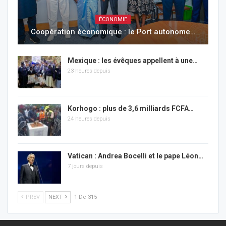
ÉCONOMIE
Coopération économique : le Port autonome…
Mexique : les évêques appellent à une…
23 heures depuis
Korhogo : plus de 3,6 milliards FCFA…
24 heures depuis
Vatican : Andrea Bocelli et le pape Léon…
7 jours depuis
PREV
NEXT
1 De 315