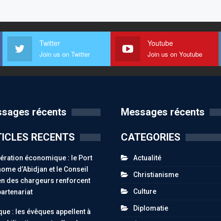
Twitter
Youtube
Join us on Twitter
Join us on Youtube
sages récents
Messages récents
ICLES RECENTS
CATEGORIES
ration économique : le Port
Actualité
ome d’Abidjan et le Conseil
Christianisme
n des chargeurs renforcent
Culture
partenariat
Diplomatie
ue : les évêques appellent à