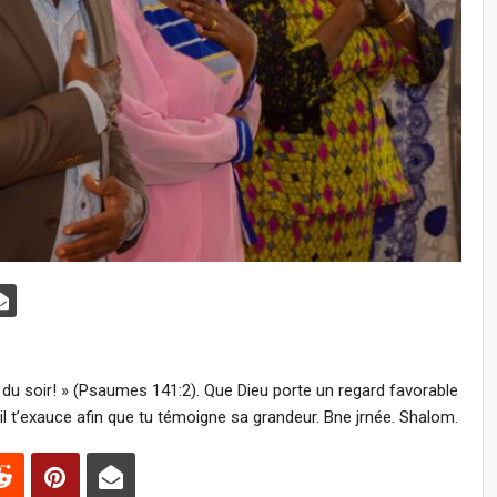
du soir! » (Psaumes 141:2). Que Dieu porte un regard favorable
’il t’exauce afin que tu témoigne sa grandeur. Bne jrnée. Shalom.