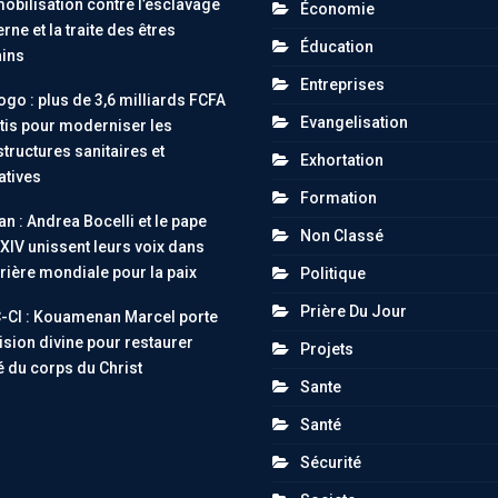
obilisation contre l’esclavage
Économie
ne et la traite des êtres
Éducation
ins
Entreprises
go : plus de 3,6 milliards FCFA
Evangelisation
tis pour moderniser les
structures sanitaires et
Exhortation
atives
Formation
an : Andrea Bocelli et le pape
Non Classé
XIV unissent leurs voix dans
rière mondiale pour la paix
Politique
Prière Du Jour
-CI : Kouamenan Marcel porte
ision divine pour restaurer
Projets
té du corps du Christ
Sante
Santé
Sécurité