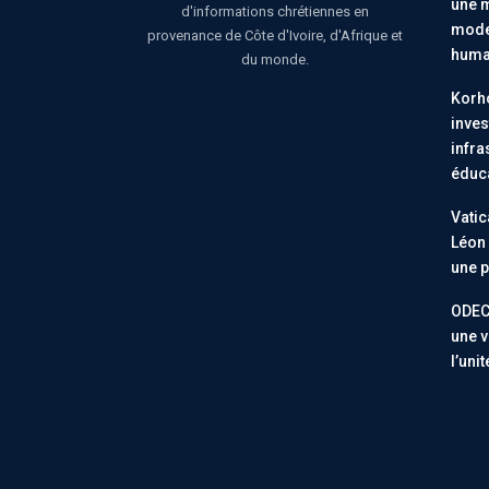
une m
d'informations chrétiennes en
moder
provenance de Côte d'Ivoire, d'Afrique et
huma
du monde.
Korho
inves
infra
éduc
Vatic
Léon 
une p
ODEC
une v
l’uni