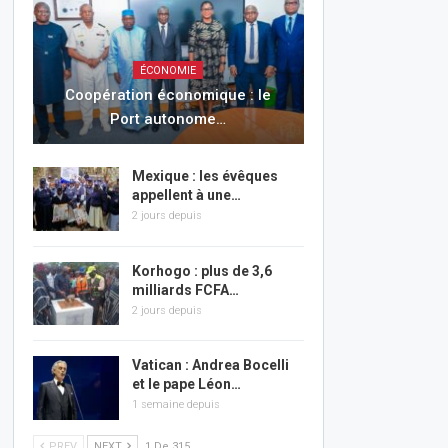
ÉCONOMIE
Coopération économique : le
Port autonome…
Mexique : les évêques
appellent à une…
2 jours depuis
Korhogo : plus de 3,6
milliards FCFA…
2 jours depuis
Vatican : Andrea Bocelli
et le pape Léon…
1 semaine depuis
PREV
NEXT
1 De 315