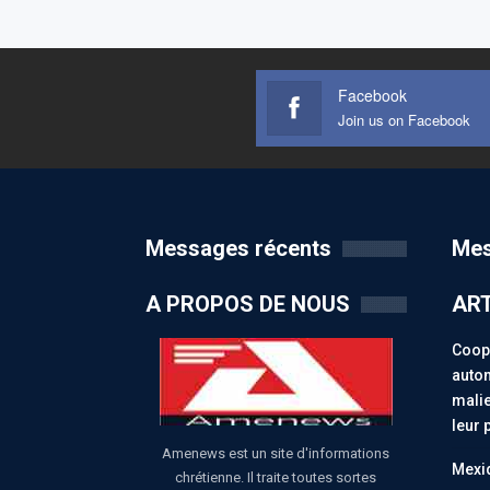
Facebook
Join us on Facebook
Messages récents
Mes
A PROPOS DE NOUS
ART
Coopé
auton
malie
leur 
Amenews est un site d'informations
Mexiq
chrétienne. Il traite toutes sortes