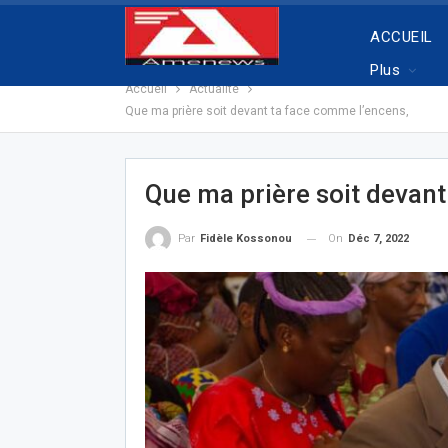
ACCUEIL
Plus
Accueil
Actualité
Que ma prière soit devant ta face comme l’encens,
Que ma prière soit devant
On
Déc 7, 2022
Par
Fidèle Kossonou