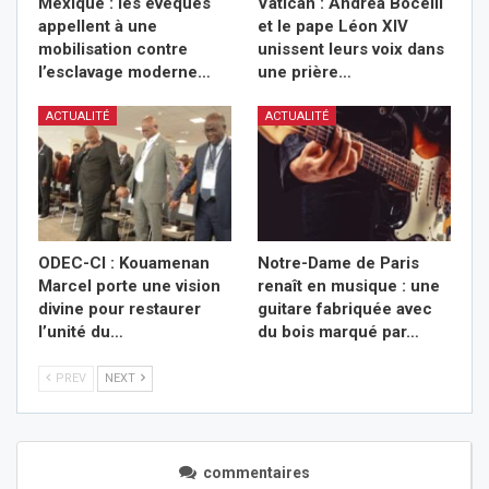
Mexique : les évêques
Vatican : Andrea Bocelli
appellent à une
et le pape Léon XIV
mobilisation contre
unissent leurs voix dans
l’esclavage moderne…
une prière…
ACTUALITÉ
ACTUALITÉ
ODEC-CI : Kouamenan
Notre-Dame de Paris
Marcel porte une vision
renaît en musique : une
divine pour restaurer
guitare fabriquée avec
l’unité du…
du bois marqué par…
PREV
NEXT
commentaires