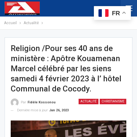
FR
Accueil
Actualité
Religion /Pour ses 40 ans de
ministère : Apôtre Kouamenan
Marcel célébré par les siens
samedi 4 février 2023 à l’ hôtel
Communal de Cocody.
ACTUALITÉ
CHRISTIANISME
Par
Fidèle Kossonou
Dernière mise à jour
Jan 26, 2023