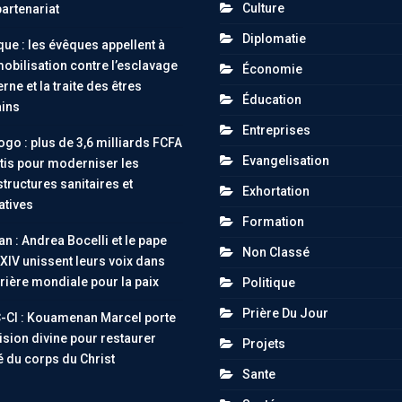
Culture
partenariat
Diplomatie
ue : les évêques appellent à
obilisation contre l’esclavage
Économie
ne et la traite des êtres
Éducation
ins
Entreprises
go : plus de 3,6 milliards FCFA
Evangelisation
tis pour moderniser les
structures sanitaires et
Exhortation
atives
Formation
an : Andrea Bocelli et le pape
Non Classé
XIV unissent leurs voix dans
rière mondiale pour la paix
Politique
Prière Du Jour
-CI : Kouamenan Marcel porte
ision divine pour restaurer
Projets
té du corps du Christ
Sante