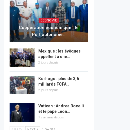
ÉCONOMIE
Coopération économique : le
Port autonome…
Mexique : les évêques
appellent à une…
2 jours depuis
Korhogo : plus de 3,6
milliards FCFA…
2 jours depuis
Vatican : Andrea Bocelli
et le pape Léon…
1 semaine depuis
PREV
NEXT
1 De 315