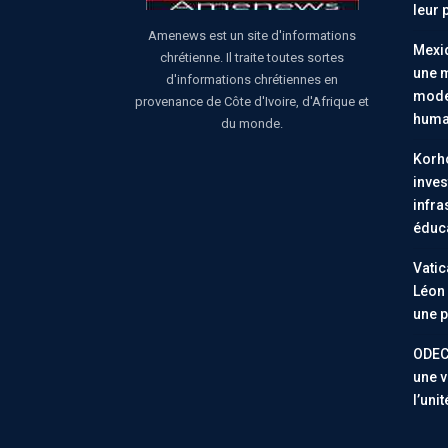
leur 
Amenews est un site d'informations
Mexiq
chrétienne. Il traite toutes sortes
une m
d'informations chrétiennes en
moder
provenance de Côte d'Ivoire, d'Afrique et
huma
du monde.
Korho
inves
infra
éduc
Vatic
Léon 
une p
ODEC
une v
l’uni