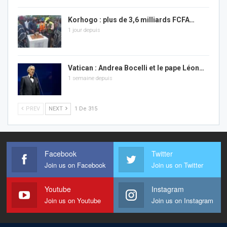
Korhogo : plus de 3,6 milliards FCFA…
1 jour depuis
Vatican : Andrea Bocelli et le pape Léon…
1 semaine depuis
PREV
NEXT
1 De 315
Facebook
Twitter
Join us on Facebook
Join us on Twitter
Youtube
Instagram
Join us on Youtube
Join us on Instagram