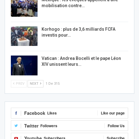
mobilisation contre…
Korhogo : plus de 3,6 milliards FCFA
investis pour…
Vatican : Andrea Bocelli et le pape Léon
XIV unissent leurs…
PREV
NEXT
1 De 315
Facebook
Likes
Like our page
Twitter
Followers
Follow Us
Youtube
Subscribers
Subscribe