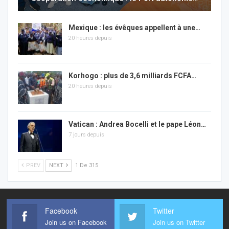
Mexique : les évêques appellent à une…
20 heures depuis
Korhogo : plus de 3,6 milliards FCFA…
20 heures depuis
Vatican : Andrea Bocelli et le pape Léon…
7 jours depuis
PREV
NEXT
1 De 315
Facebook
Twitter
Join us on Facebook
Join us on Twitter