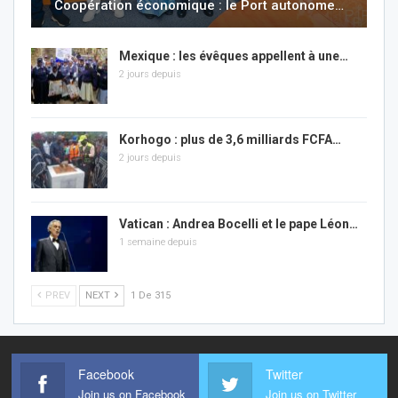
Coopération économique : le Port autonome…
Mexique : les évêques appellent à une…
2 jours depuis
Korhogo : plus de 3,6 milliards FCFA…
2 jours depuis
Vatican : Andrea Bocelli et le pape Léon…
1 semaine depuis
PREV
NEXT
1 De 315
Facebook
Twitter
Join us on Facebook
Join us on Twitter