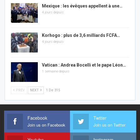
Mexique : les évêques appellent à une…
4 jours depuis
Korhogo : plus de 3,6 milliards FCFA…
4 jours depuis
Vatican : Andrea Bocelli et le pape Léon…
1 semaine depuis
PREV
NEXT
1 De 315
Facebook
Twitter
Join us on Facebook
Join us on Twitter
Youtube
Instagram