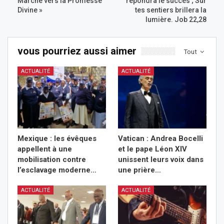
Marche vers la Promesse
répondra le succès ; Sur
Divine »
tes sentiers brillera la
lumière. Job 22,28
vous pourriez aussi aimer
Tout
ACTUALITÉ
ACTUALITÉ
Mexique : les évêques
Vatican : Andrea Bocelli
appellent à une
et le pape Léon XIV
mobilisation contre
unissent leurs voix dans
l’esclavage moderne…
une prière…
ACTUALITÉ
ACTUALITÉ