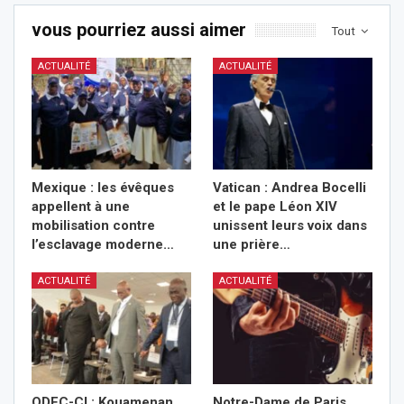
vous pourriez aussi aimer
Tout
ACTUALITÉ
ACTUALITÉ
Mexique : les évêques
Vatican : Andrea Bocelli
appellent à une
et le pape Léon XIV
mobilisation contre
unissent leurs voix dans
l’esclavage moderne…
une prière…
ACTUALITÉ
ACTUALITÉ
ODEC-CI : Kouamenan
Notre-Dame de Paris