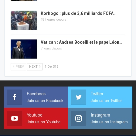
Korhogo : plus de 3,6 milliards FCFA…
18 heures depuis
Vatican : Andrea Bocelli et le pape Léon…
7 jours depuis
PREV
NEXT
1 De 315
Facebook
Twitter
Join us on Facebook
Join us on Twitter
Youtube
Instagram
Join us on Youtube
Join us on Instagram