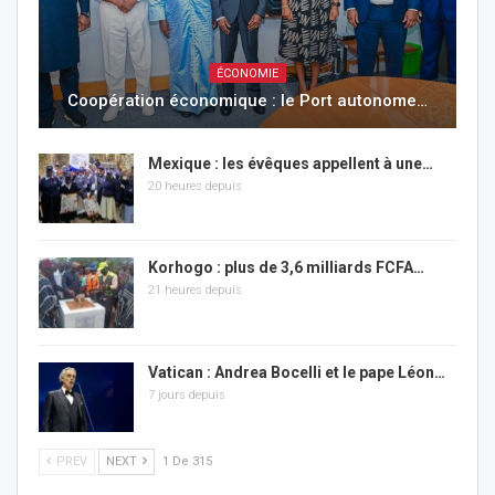
ÉCONOMIE
Coopération économique : le Port autonome…
Mexique : les évêques appellent à une…
20 heures depuis
Korhogo : plus de 3,6 milliards FCFA…
21 heures depuis
Vatican : Andrea Bocelli et le pape Léon…
7 jours depuis
PREV
NEXT
1 De 315