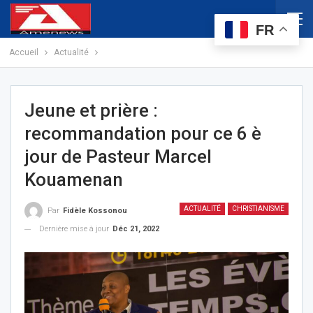
FR
Accueil
Actualité
Jeune et prière :
recommandation pour ce 6 è
jour de Pasteur Marcel
Kouamenan
ACTUALITÉ
CHRISTIANISME
Par
Fidèle Kossonou
Dernière mise à jour
Déc 21, 2022