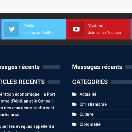
Twitter
Youtube
Join us on Twitter
Join us on Youtube
sages récents
Messages récents
ICLES RECENTS
CATEGORIES
ration économique : le Port
Actualité
ome d’Abidjan et le Conseil
Christianisme
n des chargeurs renforcent
Culture
partenariat
Diplomatie
ue : les évêques appellent à