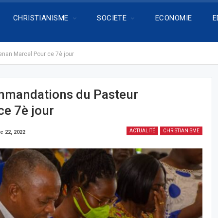
CHRISTIANISME
SOCIETE
ECONOMIE
E
nan Marcel Pour ce 7è jour
commandations du Pasteur
e 7è jour
ACTUALITÉ
CHRISTIANISME
c 22, 2022