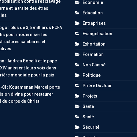
obilisation contre l’esclavage
Économie
ne et la traite des êtres
Éducation
ins
Entreprises
go : plus de 3,6 milliards FCFA
Evangelisation
tis pour moderniser les
structures sanitaires et
Exhortation
atives
Formation
an : Andrea Bocelli et le pape
Non Classé
XIV unissent leurs voix dans
rière mondiale pour la paix
Politique
Prière Du Jour
-CI : Kouamenan Marcel porte
ision divine pour restaurer
Projets
té du corps du Christ
Sante
Santé
Sécurité