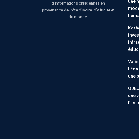
une m
d'informations chrétiennes en
moder
provenance de Côte d'Ivoire, d'Afrique et
huma
du monde.
Korho
inves
infra
éduc
Vatic
Léon 
une p
ODEC
une v
l’uni