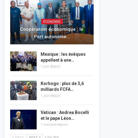
ÉCONOMIE
Coopération économique : le
Port autonome…
Mexique : les évêques
appellent à une…
1 jour depuis
Korhogo : plus de 3,6
milliards FCFA…
1 jour depuis
Vatican : Andrea Bocelli
et le pape Léon…
1 semaine depuis
PREV
NEXT
1 De 315