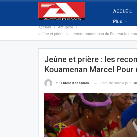
ACCUEIL
Plus
Accueil
Actualité
Jeûne et prière : les recommandations du Pasteur Kouame
Jeûne et prière : les re
Kouamenan Marcel Pour c
Dernière mise à jour
Dé
Par
Fidèle Kossonou